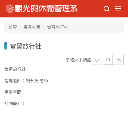
跳
到
主
要
首頁
專業社團
實習旅行社
內
容
區
實習旅行社
字體大小調整
小
中
大
實習旅行社
指導老師：謝永茂 老師
專業空間：
社團簡介：