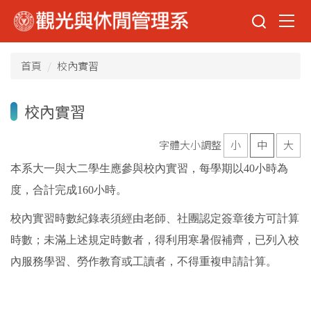
跳
到
主
要
首頁
校內實習
內
容
區
校內實習
字體大小調整
小
中
大
本系大一與大二學生應參與校內實習，每學期以4
0
小時為
度，合計完成16
0
小時。
校內實習時數紀錄表須經由老師、社團認定簽章後方可計算
時數；未滿上述規定時數者，得利用寒暑假補齊，已列入校
內服務學習、勞作教育或工讀者，不得重複申請計算。