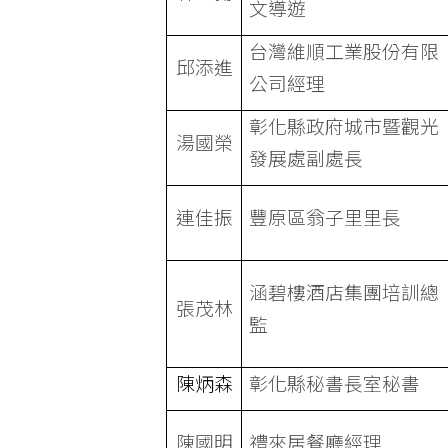
文導遊
台灣維順工業股份有限
邱添進
公司經理
彰化縣政府城市暨觀光
湯國榮
發展處副處長
連佳振
豐原區翁子里里長
涵碧樓酒店集團培訓總
張茂林
監
陳炳森
彰化縣秘書長室秘書
陳國明
禮來居餐廳經理