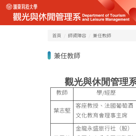
跳
到
主
要
內
首頁
師資陣容
兼任教師
容
區
兼任教師
觀光與休閒管理系
教師
學/經歷
客座教授、法國葡萄酒
葉志堅
文化教育會理事主席
金龍永盛旅行社（股）