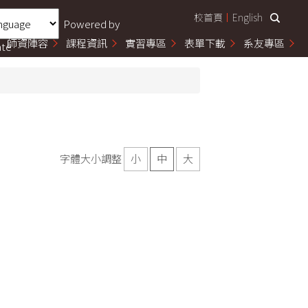
校首頁
English
Powered by
師資陣容
課程資訊
實習專區
表單下載
系友專區
ate
字體大小調整
小
中
大