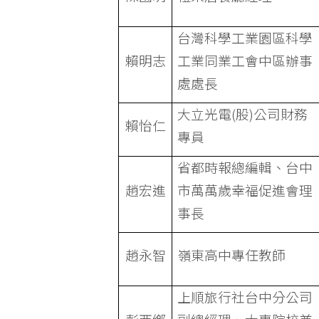
台灣科學工業園區科學
賴明志
工業同業工會中區辦事
處處長
大立光電(股)公司財務
賴怡仁
專員
省都時報總編輯、台中
趙宏進
市萬萬歲幸福促進會理
事長
趙永智
嶺東高中專任教師
上順旅行社台中分公司