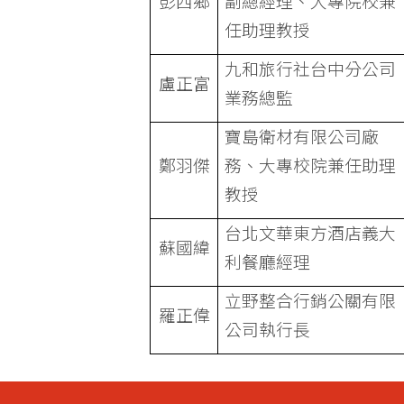
彭西鄉
副總經理、大專院校兼
任助理教授
九和旅行社台中分公司
盧正富
業務總監
寶島衛材有限公司廠
鄭羽傑
務、大專校院兼任助理
教授
台北文華東方酒店義大
蘇國緯
利餐廳經理
立野整合行銷公關有限
羅正偉
公司執行長