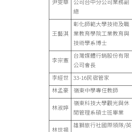
尹雯華
公司台中分公司業務副
總
彰化師範大學技術及職
王藝淇
業教育學院工業教育與
技術學系博士
台灣媒體行銷股份有限
李宗憲
公司會長
李經世
33-16民宿管家
林孟豪
嶺東中學專任教師
嶺東科技大學觀光與休
林淑婷
閒管理系碩士班畢業
雄獅旅行社國際領隊/英
林世揚