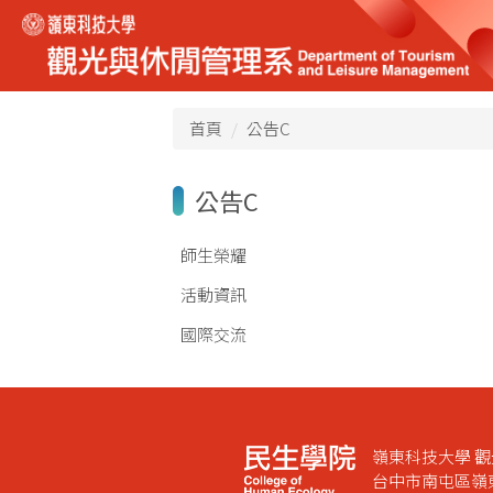
跳
到
主
要
內
首頁
公告C
容
區
公告C
師生榮耀
活動資訊
國際交流
嶺東科技大學 
台中市南屯區嶺東