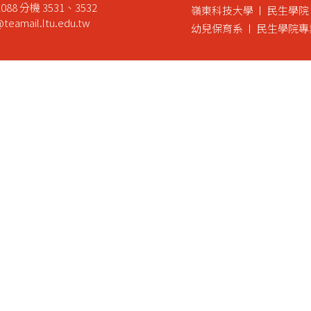
088 分機 3531、3532
嶺東科技大學
民生學院
teamail.ltu.edu.tw
幼兒保育系
民生學院專