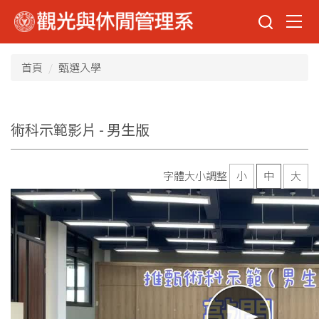
跳
到
主
要
首頁
甄選入學
內
容
區
術科示範影片 - 男生版
字體大小調整
小
中
大