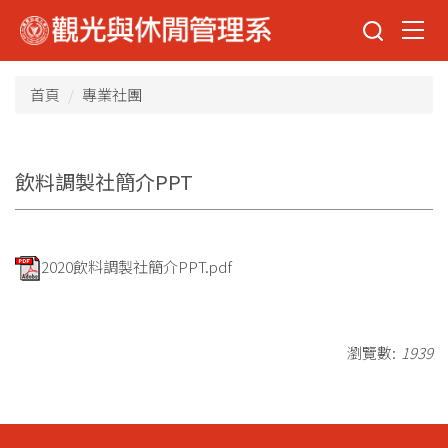
跳
到
主
要
首頁
專業社團
內
容
區
飲料調製社簡介PPT
2020飲料調製社簡介PPT.pdf
瀏覽數:
1939