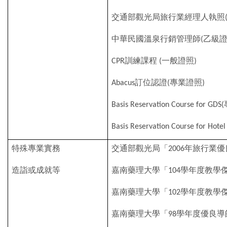
交通部觀光局旅行業經理人執照
中華民國溫泉行銷管理師
乙級
(
訓練課程
一般證照
CPR
(
)
訂位認證
專業證照
Abacus
(
)
Basis Reservation Course for GDS(
Basis Reservation Course for Hotel 
特殊專業實務
交通部觀光局「
年旅行業優
2006
造詣或成就等
嘉南藥理大學「
學年度教學
104
嘉南藥理大學「
學年度教學
102
嘉南藥理大學「
學年度優良導
98