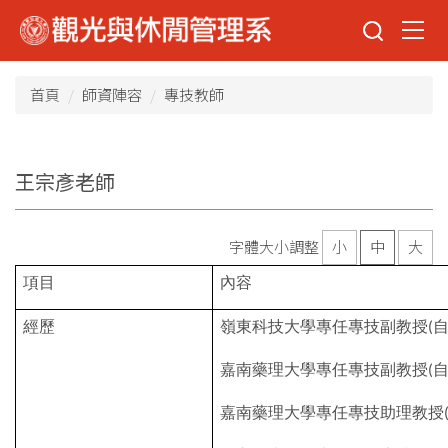
跳
到
主
要
首頁
師資陣容
專技教師
內
容
區
王宗彥老師
字體大小調整
小
中
大
項目
內容
經歷
嶺東科技大學專任專技副教授
(
嘉南藥理大學專任專技副教授
(
嘉南藥理大學專任專技助理教授