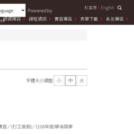
校首頁
English
Powered by
師資陣容
課程資訊
實習專區
表單下載
系友專區
ate
字體大小調整
小
中
大
習／(打工度假)／(108年度)學海築夢